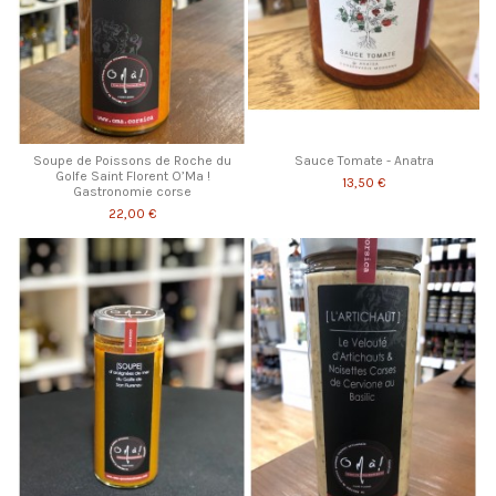
Soupe de Poissons de Roche du
Sauce Tomate - Anatra
Golfe Saint Florent O’Ma !
13,50 €
Gastronomie corse
22,00 €