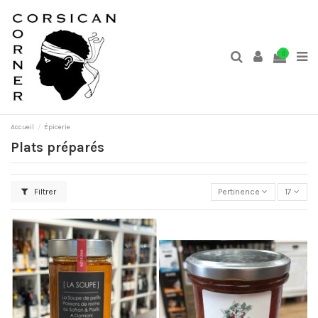
0
Accueil
Épicerie
Plats préparés
Filtrer
Pertinence
17