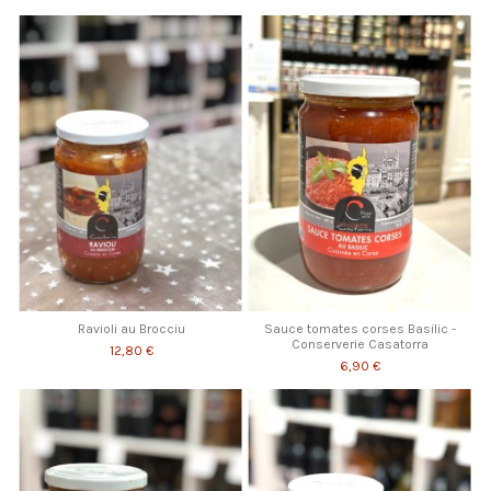
Ravioli au Brocciu
Sauce tomates corses Basilic -
Conserverie Casatorra
12,80 €
6,90 €