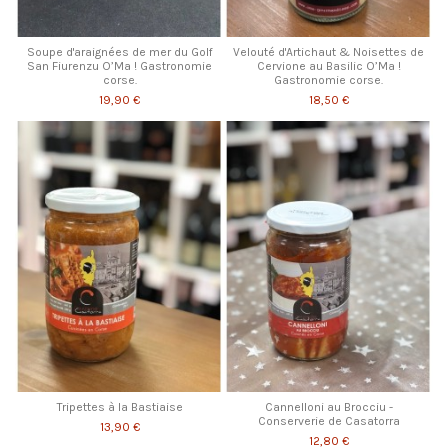
Soupe d'araignées de mer du Golf
Velouté d'Artichaut & Noisettes de
San Fiurenzu O’Ma ! Gastronomie
Cervione au Basilic O’Ma !
corse.
Gastronomie corse.
19,90 €
18,50 €
Tripettes à la Bastiaise
Cannelloni au Brocciu -
Conserverie de Casatorra
13,90 €
12,80 €