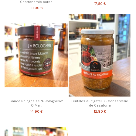
Gastronomie corse
17,50 €
21,00 €
Sauce Bolognaise "A Bolognese"
Lentilles au figatellu - Conserverie
O’Ma !
de Casatorra
14,90 €
12,80 €