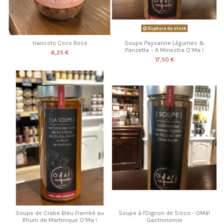
Rupture de stock
Haricots Coco Rose
Soupe Paysanne Légumes &
Panzetta – A Minestra O’Ma !
6,25 €
17,50 €
Soupe de Crabe Bleu Flambé au
Soupe à l'Oignon de Sisco - OMà!
Rhum de Martinique O’Ma !
Gastronomie