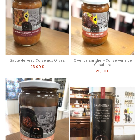
Sauté de veau Corse aux Olives
Civet de sanglier - Conserverie de
Casatorra
23,00 €
25,00 €