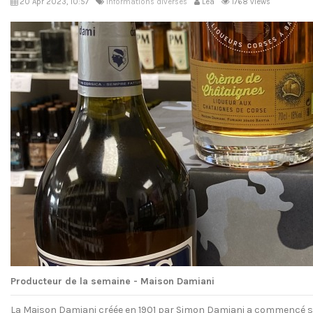
20 Apr 2023, 10:57
Informations diverses
Léa
1768 views
Producteur de la semaine - Maison Damiani
La Maison Damiani créée en 1901 par Simon Damiani a commencé son a