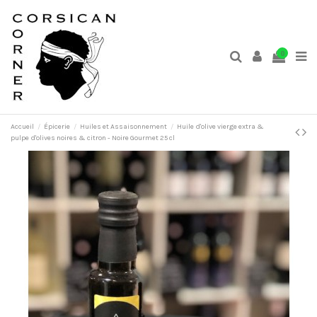
0
Accueil
Épicerie
Huiles et Assaisonnement
Huile d'olive vierge extra &
pulpe d'olives noires & citron - Noire Gourmet 25 cl