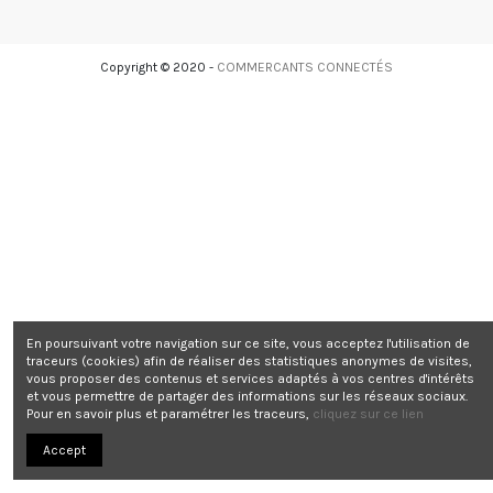
Copyright © 2020 -
COMMERCANTS CONNECTÉS
En poursuivant votre navigation sur ce site, vous acceptez l'utilisation de
traceurs (cookies) afin de réaliser des statistiques anonymes de visites,
vous proposer des contenus et services adaptés à vos centres d'intérêts
et vous permettre de partager des informations sur les réseaux sociaux.
Pour en savoir plus et paramétrer les traceurs,
cliquez sur ce lien
Accept