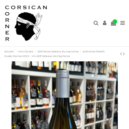
0
Accueil
Vins Corses
AOP Corse coteaux du cap corse
Domaine Pieretti
Cuvée Marine 2023 – Vin AOP Coteaux du Cap Corse