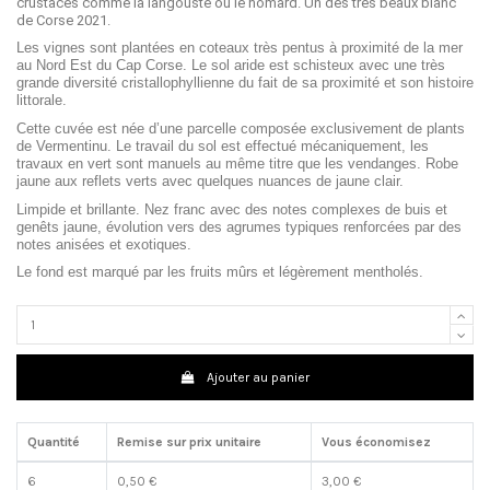
crustacés comme la langouste ou le homard. Un des très beaux blanc 
de Corse 2021.
Les vignes sont plantées en coteaux très pentus à proximité de la mer
au Nord Est du Cap Corse. Le sol aride est schisteux avec une très
grande diversité cristallophyllienne du fait de sa proximité et son histoire
littorale.
Cette cuvée est née d’une parcelle composée exclusivement de plants
de Vermentinu. Le travail du sol est effectué mécaniquement, les
travaux en vert sont manuels au même titre que les vendanges. Robe
jaune aux reflets verts avec quelques nuances de jaune clair.
Limpide et brillante. Nez franc avec des notes complexes de buis et
genêts jaune, évolution vers des agrumes typiques renforcées par des
notes anisées et exotiques.
Le fond est marqué par les fruits mûrs et légèrement mentholés.
Ajouter au panier
Quantité
Remise sur prix unitaire
Vous économisez
6
0,50 €
3,00 €