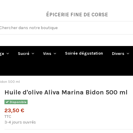
ÉPICERIE FINE DE CORSE
Soirée dégustation
ge
Sucré
Vins
Divers
 Bidon 500 ml
Huile d'olive Aliva Marina Bidon 500 ml
Disponible
23,50 €
TTC
3-4 jours ouvrés