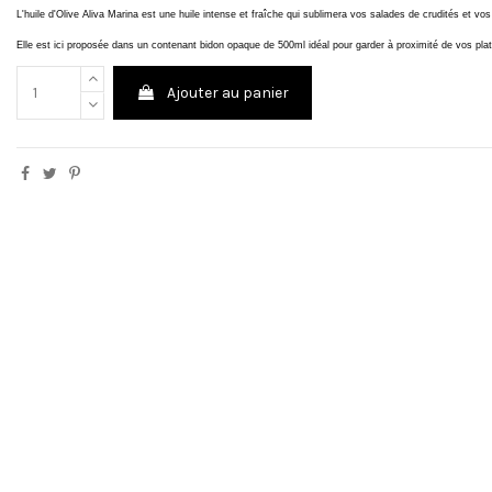
L'huile d'Olive Aliva Marina est une huile intense et fraîche qui sublimera vos salades de crudités et 
Elle est ici proposée dans un contenant bidon opaque de 500ml idéal pour garder à proximité de vos plat
Ajouter au panier