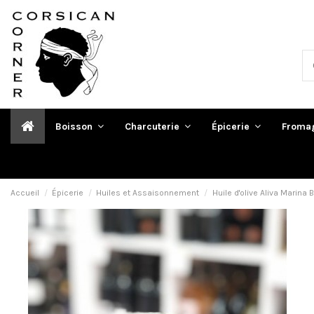
Boisson
Charcuterie
Épicerie
Froma
Accueil
Épicerie
Huiles et Assaisonnement
Huile d'olive Aliva Marina