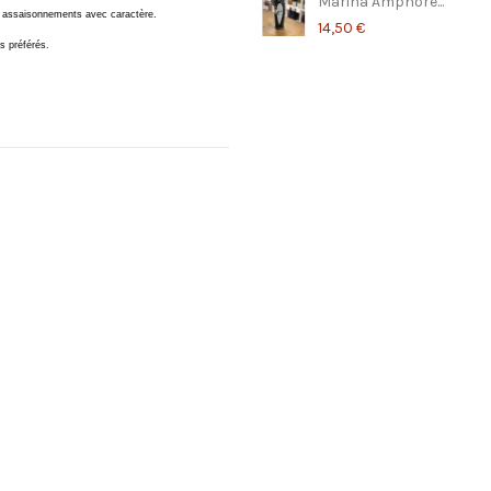
Marina Amphore...
vos assaisonnements avec caractère.
14,50 €
s préférés.