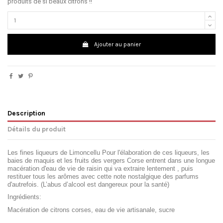
produits de si beaux citrons !!
Ajouter au panier
Description
Détails du produit
Les fines liqueurs de Limoncellu Pour l'élaboration de ces liqueurs, les
baies de maquis et les fruits des vergers Corse entrent dans une longue
macération d'eau de vie de raisin qui va extraire lentement , puis
restituer tous les arômes avec cette note nostalgique des parfums
d'autrefois. (L’abus d’alcool est dangereux pour la santé)
Ingrédients:
Macération de citrons corses, eau de vie artisanale, sucre