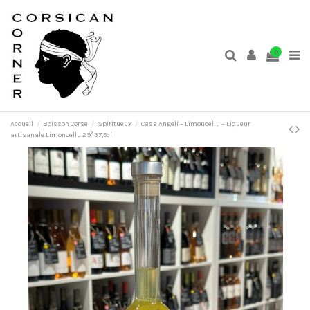
0
Accueil
Boisson Corse
Spiritueux
Casa Angeli – Limoncellu – Liqueur
artisanale Limoncellu 29° 37,5cl