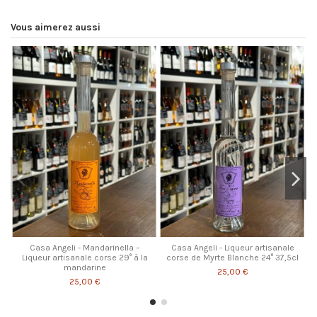
Vous aimerez aussi
Casa Angeli - Mandarinella –
Casa Angeli - Liqueur artisanale
Liqueur artisanale corse 29° à la
corse de Myrte Blanche 24° 37,5cl
mandarine
25,00 €
25,00 €