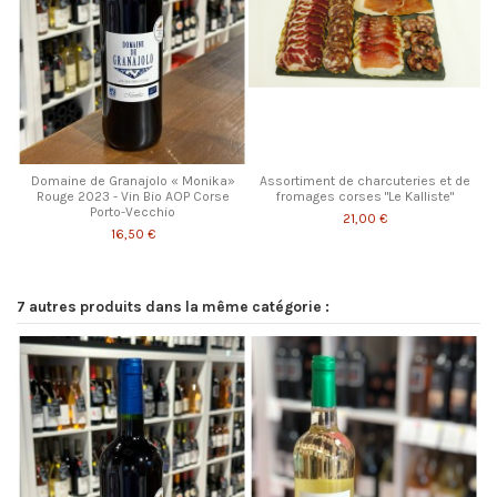
Domaine de Granajolo « Monika»
Assortiment de charcuteries et de
Rouge 2023 - Vin Bio AOP Corse
fromages corses "Le Kalliste"
Porto-Vecchio
21,00 €
16,50 €
7 autres produits dans la même catégorie :