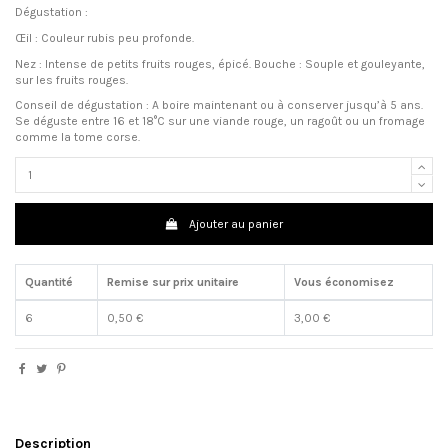
Dégustation :
Œil : Couleur rubis peu profonde.
Nez : Intense de petits fruits rouges, épicé. Bouche : Souple et gouleyante,
sur les fruits rouges.
Conseil de dégustation : A boire maintenant ou à conserver jusqu’à 5 ans.
Se déguste entre 16 et 18°C sur une viande rouge, un ragoût ou un fromage
comme la tome corse.
Ajouter au panier
Quantité
Remise sur prix unitaire
Vous économisez
6
0,50 €
3,00 €
Description