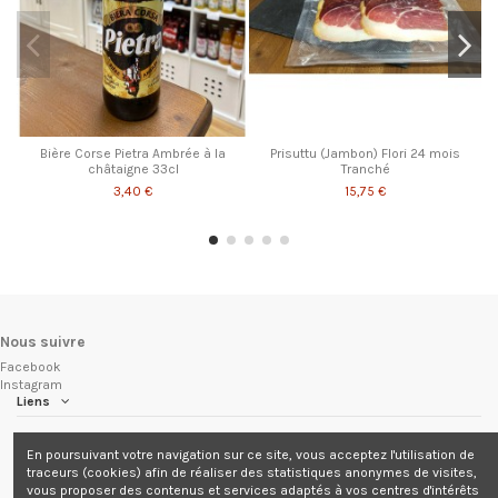
Bière Corse Pietra Ambrée à la
Prisuttu (Jambon) Flori 24 mois
châtaigne 33cl
Tranché
3,40 €
15,75 €
Nous suivre
Facebook
Instagram
Liens
Nous suivre
En poursuivant votre navigation sur ce site, vous acceptez l'utilisation de
traceurs (cookies) afin de réaliser des statistiques anonymes de visites,
vous proposer des contenus et services adaptés à vos centres d'intérêts
Newsletter