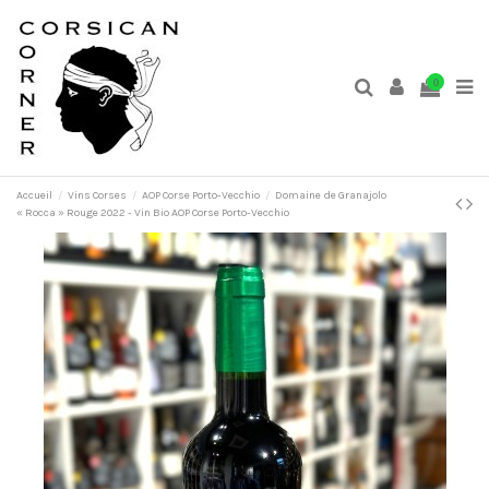
0
Accueil
Vins Corses
AOP Corse Porto-Vecchio
Domaine de Granajolo
« Rocca » Rouge 2022 - Vin Bio AOP Corse Porto-Vecchio